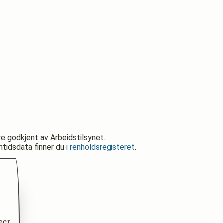
re godkjent av Arbeidstilsynet.
nntidsdata finner du
i renholdsregisteret
.
ger