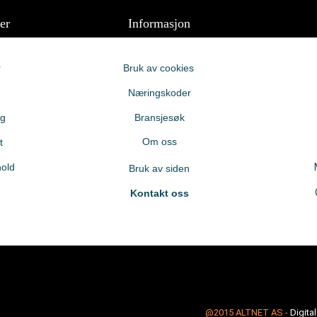
er
Informasjon
r
Bruk av cookies
Næringskoder
ng
Bransjesøk
Om oss
t
old
Bruk av siden
Kontakt oss
@2015
ALTNET AS
-
Digita