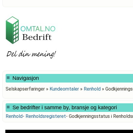
Navigasjon
Selskapserfaringer »
Kundeomtaler
»
Renhold
»
Godkjennings
Se bedrifter i samme by, bransje og kategori
Renhold
-
Renholdsregisteret
-
Godkjenningsstatus i Renhol