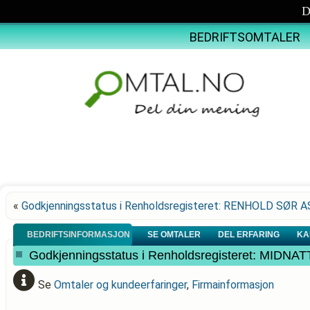
D
BEDRIFTSOMTALER
«
Godkjenningsstatus i Renholdsregisteret: RENHOLD SØR A
BEDRIFTSINFORMASJON
SE OMTALER
DEL ERFARING
KA
Godkjenningsstatus i Renholdsregisteret: MIDNA
Se
Omtaler og kundeerfaringer
,
Firmainformasjon