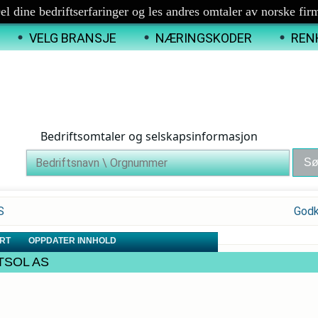
el dine bedriftserfaringer og les andres omtaler av norske fir
VELG BRANSJE
NÆRINGSKODER
REN
Bedriftsomtaler og selskapsinformasjon
S
Godk
RT
OPPDATER INNHOLD
TTSOL AS