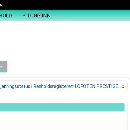
ma
HOLD
LOGG INN
jenningsstatus i Renholdsregisteret: LOFOTEN PRESTIGE…
»