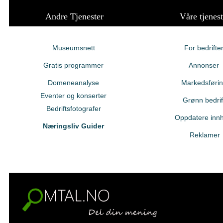
Andre Tjenester
Våre tjenest
Museumsnett
For bedrifte
Gratis programmer
Annonser
Domeneanalyse
Markedsføri
Eventer og konserter
Grønn bedrif
Bedriftsfotografer
Oppdatere innh
Næringsliv Guider
Reklamer