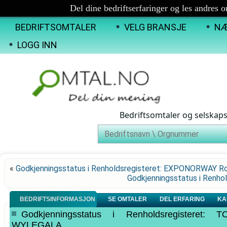
Del dine bedriftserfaringer og les andres 
BEDRIFTSOMTALER
VELG BRANSJE
NÆ
LOGG INN
Bedriftsomtaler og selskap
«
Godkjenningsstatus i Renholdsregisteret: EXPONORWAY R
Godkjenningsstatus i Renh
BEDRIFTSINFORMASJON
SE OMTALER
DEL ERFARING
KA
Godkjenningsstatus i Renholdsregister
WYLEGALA