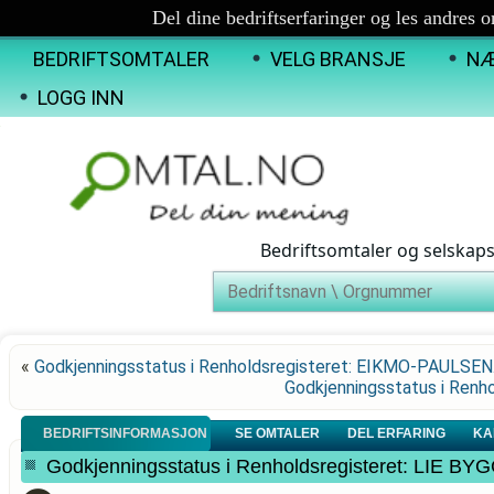
Del dine bedriftserfaringer og les andres 
BEDRIFTSOMTALER
VELG BRANSJE
NÆ
LOGG INN
Bedriftsomtaler og selskap
«
Godkjenningsstatus i Renholdsregisteret: EIKMO-PAULSE
Godkjenningsstatus i Ren
BEDRIFTSINFORMASJON
SE OMTALER
DEL ERFARING
KA
Godkjenningsstatus i Renholdsregisteret: LIE