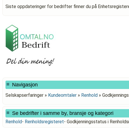
Siste oppdateringer for bedrifter finner du på Enhetsregiste
Navigasjon
Selskapserfaringer »
Kundeomtaler
»
Renhold
»
Godkjennings
Se bedrifter i samme by, bransje og kategori
Renhold
-
Renholdsregisteret
-
Godkjenningsstatus i Renhold