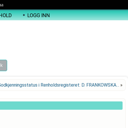
ma
HOLD
LOGG INN
Godkjenningsstatus i Renholdsregisteret: D. FRANKOWSKA…
»