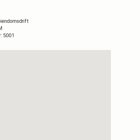
eiendomsdrift
M
: 5001