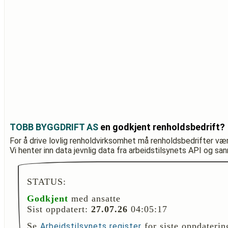
TOBB BYGGDRIFT AS
en godkjent renholdsbedrift?
For å drive lovlig renholdvirksomhet må renholdsbedrifter væ
Vi henter inn data jevnlig data fra arbeidstilsynets API og sa
STATUS:
Godkjent
med ansatte
Sist oppdatert:
27.07.26
04:05:17
Se
for siste oppdaterin
Arbeidstilsynets register