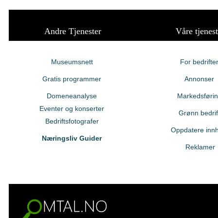
Andre Tjenester
Våre tjenest
Museumsnett
For bedrifte
Gratis programmer
Annonser
Domeneanalyse
Markedsføri
Eventer og konserter
Grønn bedrif
Bedriftsfotografer
Oppdatere innh
Næringsliv Guider
Reklamer