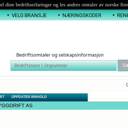
el dine bedriftserfaringer og les andres omtaler av norske fir
VELG BRANSJE
NÆRINGSKODER
REN
Bedriftsomtaler og selskapsinformasjon
RT
OPPDATER INNHOLD
 BYGGDRIFT AS