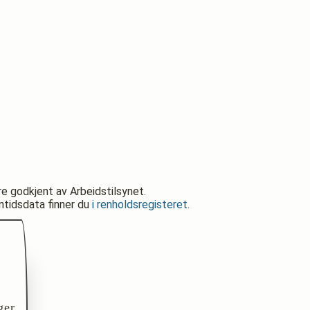
re godkjent av Arbeidstilsynet.
nntidsdata finner du
i renholdsregisteret
.
ger