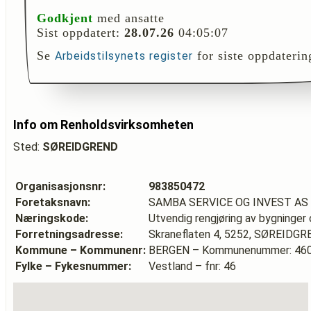
Godkjent
med ansatte
Sist oppdatert:
28.07.26
04:05:07
Se
for siste oppdaterin
Arbeidstilsynets register
Info om Renholdsvirksomheten
Sted:
SØREIDGREND
Organisasjonsnr:
983850472
Foretaksnavn:
SAMBA SERVICE OG INVEST AS
Næringskode:
Utvendig rengjøring av bygninger o
Forretningsadresse:
Skraneflaten 4, 5252, SØREIDG
Kommune – Kommunenr:
BERGEN – Kommunenummer: 46
Fylke – Fykesnummer:
Vestland – fnr: 46