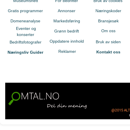
Museumsnett
For bedrifter
Bruk av cookies
Gratis programmer
Annonser
Næringskoder
Domeneanalyse
Markedsføring
Bransjesøk
Eventer og
Om oss
Grønn bedrift
konserter
Oppdatere innhold
Bruk av siden
Bedriftsfotografer
Reklamer
Kontakt oss
Næringsliv Guider
@2015
AL