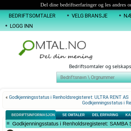
Del dine bedriftserfaringer og les andres 
BEDRIFTSOMTALER
VELG BRANSJE
NÆ
LOGG INN
Bedriftsomtaler og selskap
«
Godkjenningsstatus i Renholdsregisteret: ULTRA RENT AS
Godkjenningsstatus i 
BEDRIFTSINFORMASJON
SE OMTALER
DEL ERFARING
KA
Godkjenningsstatus i Renholdsregisteret: SAM