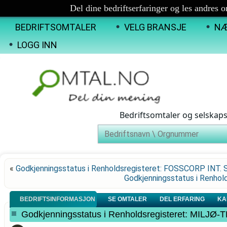
Del dine bedriftserfaringer og les andres 
BEDRIFTSOMTALER
VELG BRANSJE
NÆ
LOGG INN
Bedriftsomtaler og selskap
«
Godkjenningsstatus i Renholdsregisteret: FOSSCORP INT.
Godkjenningsstatus i Renh
BEDRIFTSINFORMASJON
SE OMTALER
DEL ERFARING
KA
Godkjenningsstatus i Renholdsregisteret: MILJØ