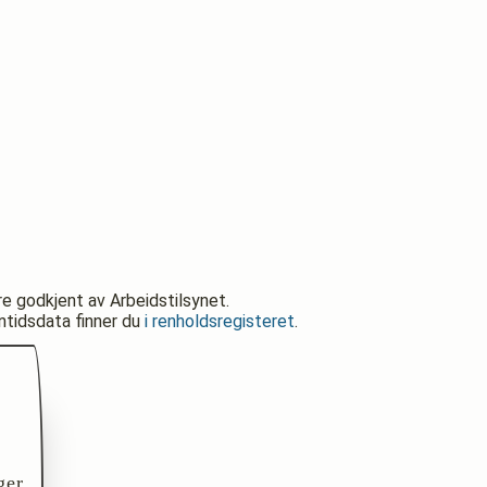
re godkjent av Arbeidstilsynet.
nntidsdata finner du
i renholdsregisteret
.
ger