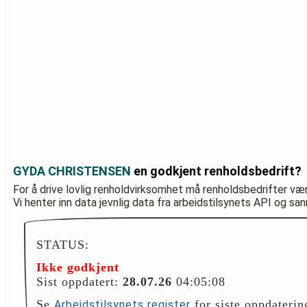
GYDA CHRISTENSEN
en godkjent renholdsbedrift?
For å drive lovlig renholdvirksomhet må renholdsbedrifter væ
Vi henter inn data jevnlig data fra arbeidstilsynets API og sa
STATUS:
Ikke godkjent
Sist oppdatert:
28.07.26
04:05:08
Se
for siste oppdaterin
Arbeidstilsynets register