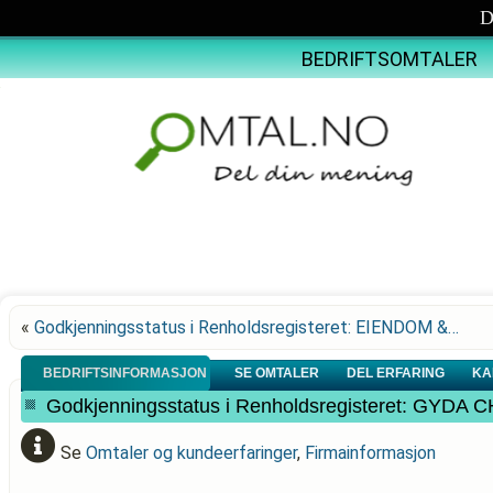
D
BEDRIFTSOMTALER
«
Godkjenningsstatus i Renholdsregisteret: EIENDOM &…
BEDRIFTSINFORMASJON
SE OMTALER
DEL ERFARING
KA
Godkjenningsstatus i Renholdsregisteret: GYD
Se
Omtaler og kundeerfaringer
,
Firmainformasjon