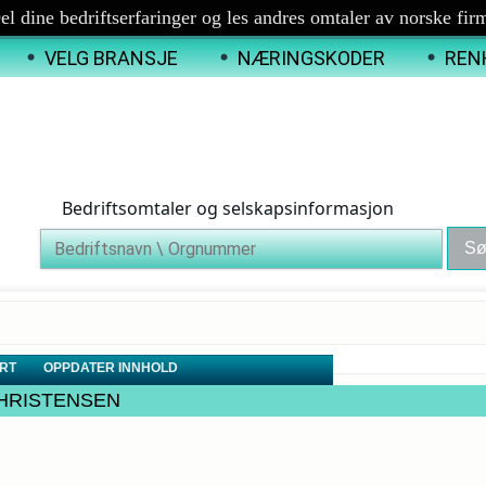
el dine bedriftserfaringer og les andres omtaler av norske fir
VELG BRANSJE
NÆRINGSKODER
REN
Bedriftsomtaler og selskapsinformasjon
RT
OPPDATER INNHOLD
A CHRISTENSEN