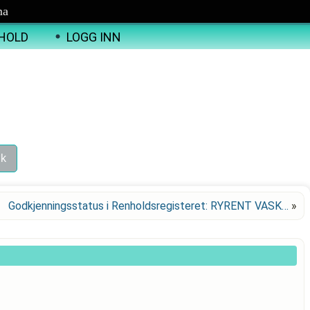
ma
HOLD
LOGG INN
Godkjenningsstatus i Renholdsregisteret: RYRENT VASK…
»