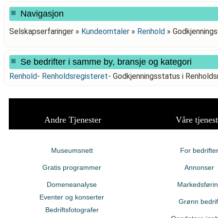
Navigasjon
Selskapserfaringer »
Kundeomtaler
»
Renhold
»
Godkjennings
Se bedrifter i samme by, bransje og kategori
Renhold
-
Renholdsregisteret
-
Godkjenningsstatus i Renhol
Andre Tjenester
Våre tjenest
Museumsnett
For bedrifte
Gratis programmer
Annonser
Domeneanalyse
Markedsføri
Eventer og konserter
Grønn bedrif
Bedriftsfotografer