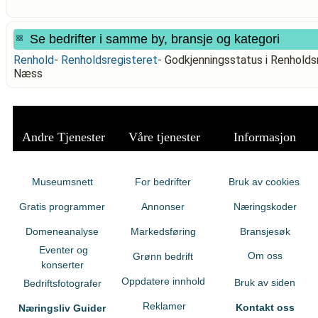
Se bedrifter i samme by, bransje og kategori
Renhold
-
Renholdsregisteret
-
Godkjenningsstatus i Renhol
Næss
Andre Tjenester
Våre tjenester
Informasjon
Museumsnett
For bedrifter
Bruk av cookies
Gratis programmer
Annonser
Næringskoder
Domeneanalyse
Markedsføring
Bransjesøk
Eventer og
Om oss
Grønn bedrift
konserter
Oppdatere innhold
Bruk av siden
Bedriftsfotografer
Reklamer
Kontakt oss
Næringsliv Guider