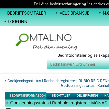
Del dine bedriftserfaringer og les andres 
BEDRIFTSOMTALER
VELG BRANSJE
NÆ
LOGG INN
Bedriftsomtaler og selskap
«
Godkjenningsstatus i Renholdsregisteret: RUBIO REIG RE
Godkjenningsstatus i Renh
BEDRIFTSINFORMASJON
SE OMTALER
DEL ERFARING
KA
Godkjenningsstatus i Renholdsregisteret: MO