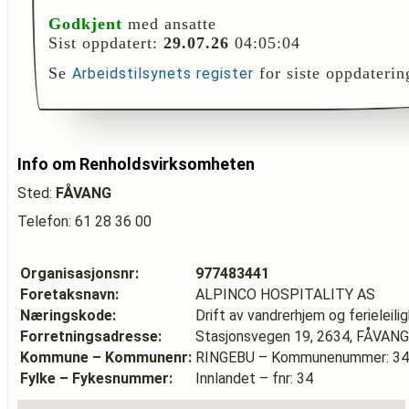
Godkjent
med ansatte
Sist oppdatert:
29.07.26
04:05:04
Se
for siste oppdaterin
Arbeidstilsynets register
Info om Renholdsvirksomheten
Sted:
FÅVANG
Telefon: 61 28 36 00
Organisasjonsnr:
977483441
Foretaksnavn:
ALPINCO HOSPITALITY AS
Næringskode:
Drift av vandrerhjem og ferieleili
Forretningsadresse:
Stasjonsvegen 19, 2634, FÅVANG
Kommune – Kommunenr:
RINGEBU – Kommunenummer: 3
Fylke – Fykesnummer:
Innlandet – fnr: 34