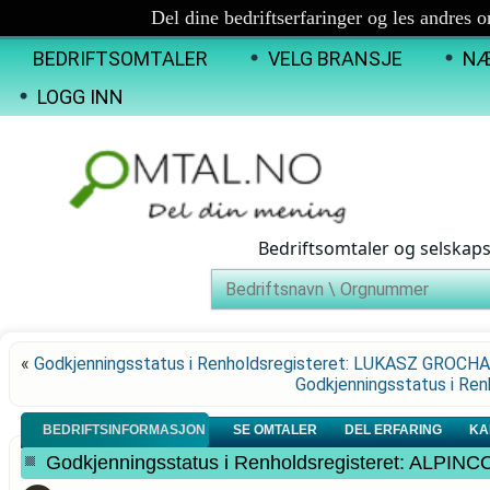
Del dine bedriftserfaringer og les andres 
BEDRIFTSOMTALER
VELG BRANSJE
NÆ
LOGG INN
Bedriftsomtaler og selskap
«
Godkjenningsstatus i Renholdsregisteret: LUKASZ GROCH
Godkjenningsstatus i R
BEDRIFTSINFORMASJON
SE OMTALER
DEL ERFARING
KA
Godkjenningsstatus i Renholdsregisteret: ALPI