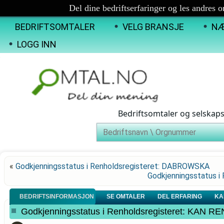
Del dine bedriftserfaringer og les andres 
BEDRIFTSOMTALER
VELG BRANSJE
NÆ
LOGG INN
Bedriftsomtaler og selskap
«
Godkjenningsstatus i Renholdsregisteret: DABROWSKA
Godkjenningsstatus 
BEDRIFTSINFORMASJON
SE OMTALER
DEL ERFARING
KA
Godkjenningsstatus i Renholdsregisteret: KAN