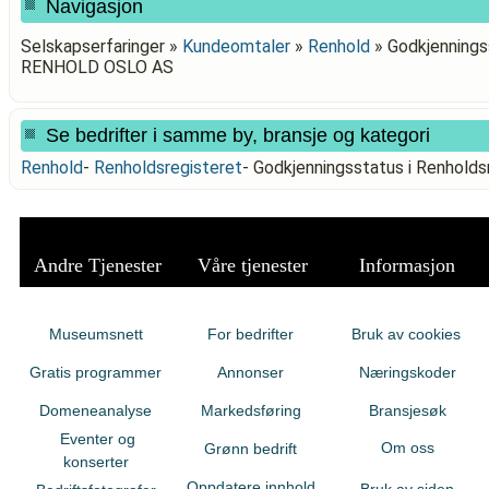
Navigasjon
Selskapserfaringer »
Kundeomtaler
»
Renhold
»
Godkjenningss
RENHOLD OSLO AS
Se bedrifter i samme by, bransje og kategori
Renhold
-
Renholdsregisteret
-
Godkjenningsstatus i Renhol
Andre Tjenester
Våre tjenester
Informasjon
Museumsnett
For bedrifter
Bruk av cookies
Gratis programmer
Annonser
Næringskoder
Domeneanalyse
Markedsføring
Bransjesøk
Eventer og
Om oss
Grønn bedrift
konserter
Oppdatere innhold