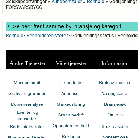
Selskapserfaringer »
Kundeomtaler
»
Renhold
»
Godkjenningss
FORSVARSBYGG
Se bedrifter i samme by, bransje og kategori
Renhold
-
Renholdsregisteret
-
Godkjenningsstatus i Renhol
Andre Tjenester
Våre tjenester
Informasjon
Museumsnett
For bedrifter
Bruk av cookies
Gratis programmer
Annonser
Næringskoder
Domeneanalyse
Markedsføring
Bransjesøk
Eventer og
Om oss
Grønn bedrift
konserter
Oppdatere innhold
Bruk av siden
Bedriftsfotografer
Reklamer
Kontakt oss
Næringsliv Guider