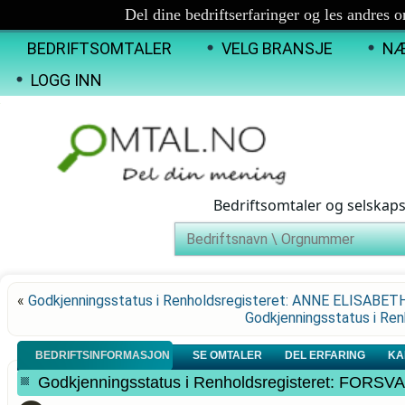
Del dine bedriftserfaringer og les andres 
BEDRIFTSOMTALER
VELG BRANSJE
NÆ
LOGG INN
Bedriftsomtaler og selskap
«
Godkjenningsstatus i Renholdsregisteret: ANNE ELISABE
Godkjenningsstatus i R
BEDRIFTSINFORMASJON
SE OMTALER
DEL ERFARING
KA
Godkjenningsstatus i Renholdsregisteret: FOR