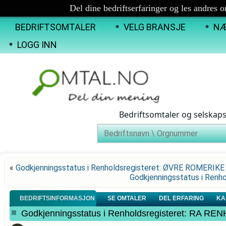
Del dine bedriftserfaringer og les andres 
BEDRIFTSOMTALER
VELG BRANSJE
NÆ
LOGG INN
Bedriftsomtaler og selskap
«
Godkjenningsstatus i Renholdsregisteret: ØVRE ROMERIK
Godkjenningsstatus i Ren
BEDRIFTSINFORMASJON
SE OMTALER
DEL ERFARING
KA
Godkjenningsstatus i Renholdsregisteret: RA R