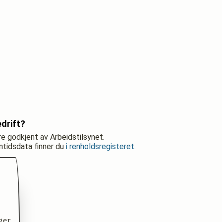
drift?
re godkjent av Arbeidstilsynet.
nntidsdata finner du
i renholdsregisteret
.
ger