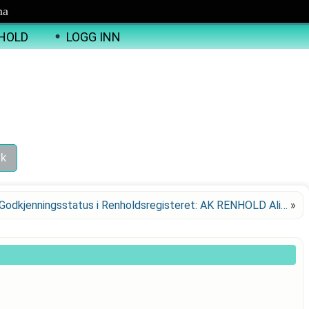
ma
HOLD
LOGG INN
Godkjenningsstatus i Renholdsregisteret: AK RENHOLD Ali…
»