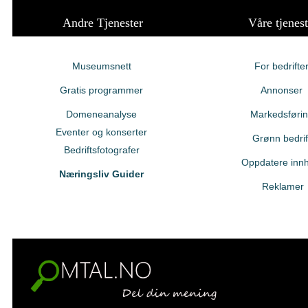
Andre Tjenester
Våre tjenest
Museumsnett
For bedrifte
Gratis programmer
Annonser
Domeneanalyse
Markedsføri
Eventer og konserter
Grønn bedrif
Bedriftsfotografer
Oppdatere innh
Næringsliv Guider
Reklamer