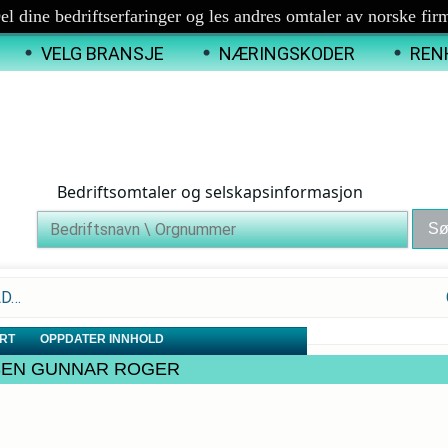
el dine bedriftserfaringer og les andres omtaler av norske fir
VELG BRANSJE
NÆRINGSKODER
REN
Bedriftsomtaler og selskapsinformasjon
LD…
RT
OPPDATER INNHOLD
NDRESEN GUNNAR ROGER