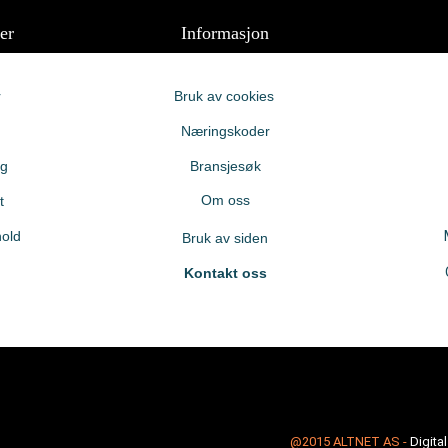
er
Informasjon
r
Bruk av cookies
Næringskoder
ng
Bransjesøk
Om oss
t
old
Bruk av siden
Kontakt oss
@2015
ALTNET AS
-
Digita