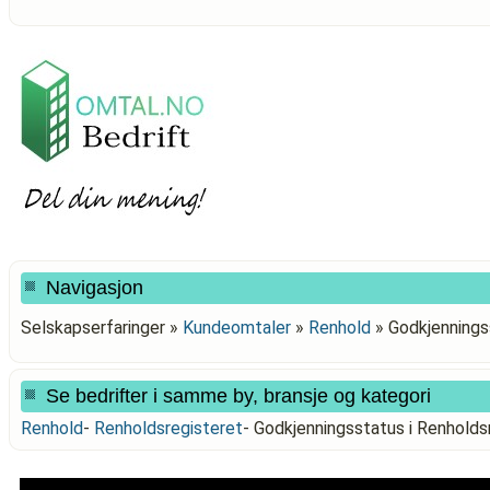
Navigasjon
Selskapserfaringer »
Kundeomtaler
»
Renhold
»
Godkjennings
Se bedrifter i samme by, bransje og kategori
Renhold
-
Renholdsregisteret
-
Godkjenningsstatus i Renhol