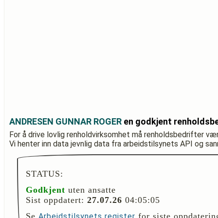
ANDRESEN GUNNAR ROGER
en godkjent renholdsbe
For å drive lovlig renholdvirksomhet må renholdsbedrifter væ
Vi henter inn data jevnlig data fra arbeidstilsynets API og sa
STATUS:
Godkjent
uten ansatte
Sist oppdatert:
27.07.26
04:05:05
Se
for siste oppdaterin
Arbeidstilsynets register