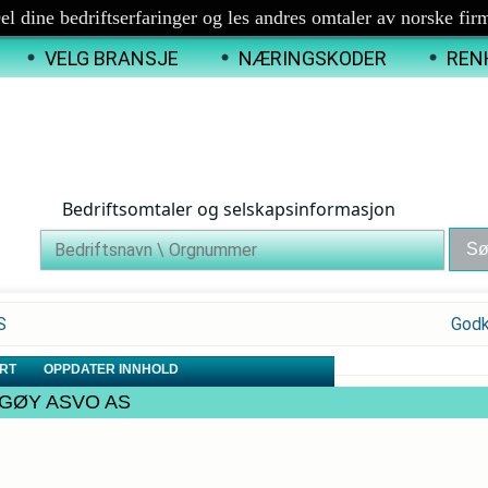
el dine bedriftserfaringer og les andres omtaler av norske fir
VELG BRANSJE
NÆRINGSKODER
REN
Bedriftsomtaler og selskapsinformasjon
S
Godk
RT
OPPDATER INNHOLD
TVÅGØY ASVO AS