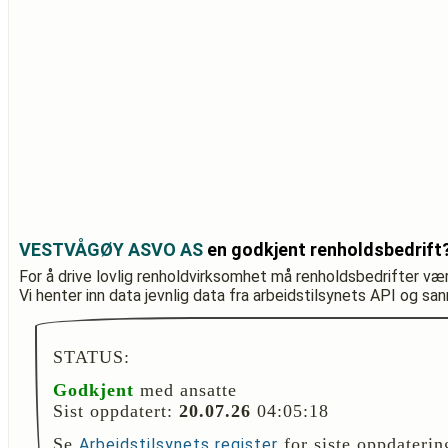
VESTVÅGØY ASVO AS
en godkjent renholdsbedrift
For å drive lovlig renholdvirksomhet må renholdsbedrifter væ
Vi henter inn data jevnlig data fra arbeidstilsynets API og sa
STATUS:
Godkjent
med ansatte
Sist oppdatert:
20.07.26
04:05:18
Se
for siste oppdaterin
Arbeidstilsynets register