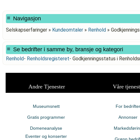
Navigasjon
Selskapserfaringer »
Kundeomtaler
»
Renhold
»
Godkjennings
Se bedrifter i samme by, bransje og kategori
Renhold
-
Renholdsregisteret
-
Godkjenningsstatus i Renhol
Andre Tjenester
Våre tjenest
Museumsnett
For bedrifte
Gratis programmer
Annonser
Domeneanalyse
Markedsføri
Eventer og konserter
Grønn bedrif