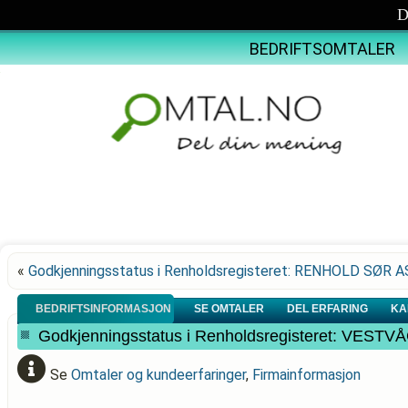
D
BEDRIFTSOMTALER
«
Godkjenningsstatus i Renholdsregisteret: RENHOLD SØR A
BEDRIFTSINFORMASJON
SE OMTALER
DEL ERFARING
KA
Godkjenningsstatus i Renholdsregisteret: VES
Se
Omtaler og kundeerfaringer
,
Firmainformasjon