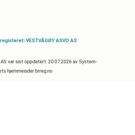
dsregisteret: VESTVÅGØY ASVO AS
 AS
var sist oppdatert:
20.07.2026
av System-
rets hjemmesider brreg.no