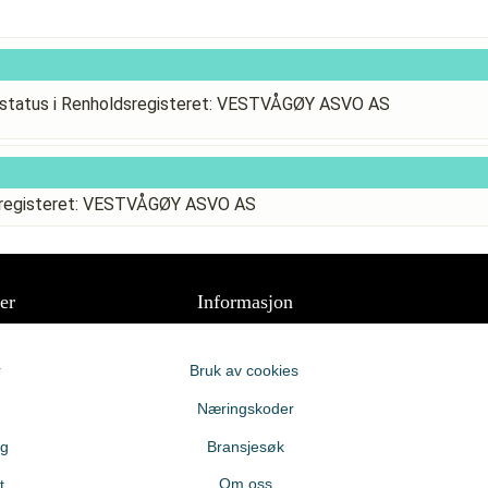
status i Renholdsregisteret: VESTVÅGØY ASVO AS
dsregisteret: VESTVÅGØY ASVO AS
er
Informasjon
r
Bruk av cookies
Næringskoder
ng
Bransjesøk
Om oss
t