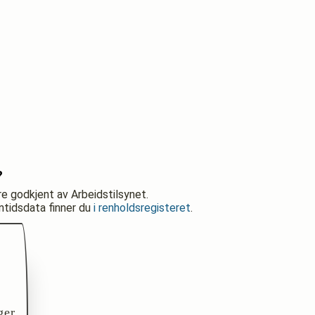
?
re godkjent av Arbeidstilsynet.
nntidsdata finner du
i renholdsregisteret
.
ger