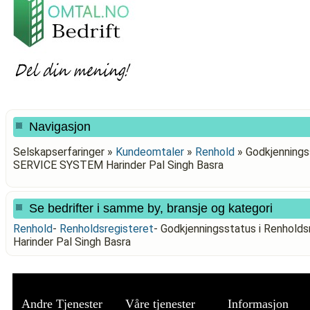
Navigasjon
Selskapserfaringer »
Kundeomtaler
»
Renhold
»
Godkjenningss
SERVICE SYSTEM Harinder Pal Singh Basra
Se bedrifter i samme by, bransje og kategori
Renhold
-
Renholdsregisteret
-
Godkjenningsstatus i Renhol
Harinder Pal Singh Basra
Andre Tjenester
Våre tjenester
Informasjon