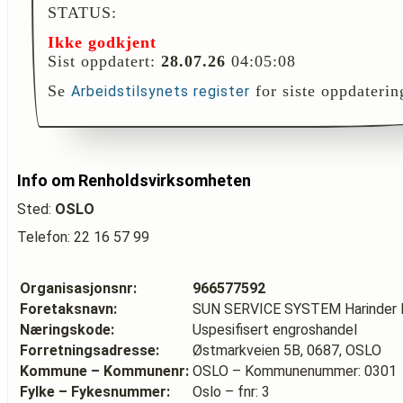
STATUS:
Ikke godkjent
Sist oppdatert:
28.07.26
04:05:08
Se
for siste oppdaterin
Arbeidstilsynets register
Info om Renholdsvirksomheten
Sted:
OSLO
Telefon: 22 16 57 99
Organisasjonsnr:
966577592
Foretaksnavn:
SUN SERVICE SYSTEM Harinder P
Næringskode:
Uspesifisert engroshandel
Forretningsadresse:
Østmarkveien 5B, 0687, OSLO
Kommune – Kommunenr:
OSLO – Kommunenummer: 0301
Fylke – Fykesnummer:
Oslo – fnr: 3