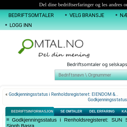
Del dine bedriftserfaringer og les andres 
BEDRIFTSOMTALER
VELG BRANSJE
NÆ
LOGG INN
Bedriftsomtaler og selskap
«
Godkjenningsstatus i Renholdsregisteret: EIENDOM &…
Godkjenningsstatus
BEDRIFTSINFORMASJON
SE OMTALER
DEL ERFARING
KA
Godkjenningsstatus i Renholdsregisteret: S
Singh Basra