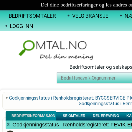
Del dine bedriftserfaringer og les andres 
BEDRIFTSOMTALER
VELG BRANSJE
NÆ
LOGG INN
Bedriftsomtaler og selskap
«
Godkjenningsstatus i Renholdsregisteret: BYGGSERVICE 
Godkjenningsstatus i Re
BEDRIFTSINFORMASJON
SE OMTALER
DEL ERFARING
KA
Godkjenningsstatus i Renholdsregisteret: FEVIK