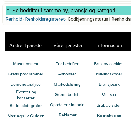
Se bedrifter i samme by, bransje og kategori
Renhold
-
Renholdsregisteret
-
Godkjenningsstatus i Renhold
Andre Tjenester
Våre tjenester
Informasjon
Museumsnett
For bedrifter
Bruk av cookies
Gratis programmer
Annonser
Næringskoder
Domeneanalyse
Markedsføring
Bransjesøk
Eventer og
Om oss
Grønn bedrift
konserter
Oppdatere innhold
Bruk av siden
Bedriftsfotografer
Reklamer
Kontakt oss
Næringsliv Guider