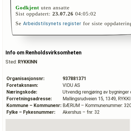
Godkjent
uten ansatte
Sist oppdatert:
23.07.26
04:05:02
Se
for siste oppdaterin
Arbeidstilsynets register
Info om Renholdsvirksomheten
Sted:
RYKKINN
Organisasjonsnr:
937881371
Foretaksnavn:
VIDU AS
Næringskode:
Utvendig rengjøring av bygninger o
Forretningsadresse:
Mallingsrudveien 15, 1349, RYKK
Kommune – Kommunenr:
BÆRUM – Kommunenummer: 32
Fylke – Fykesnummer:
Akershus – fnr: 32