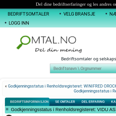
Del dine bedriftserfaringer og les andres 
BEDRIFTSOMTALER
VELG BRANSJE
NÆ
LOGG INN
Bedriftsomtaler og selskap
«
Godkjenningsstatus i Renholdsregisteret: WINIFRED OROC
Godkjenningsstatus i 
BEDRIFTSINFORMASJON
SE OMTALER
DEL ERFARING
KA
Godkjenningsstatus i Renholdsregisteret: VIDU AS