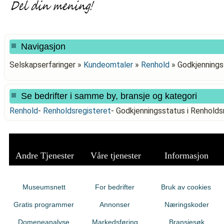
Navigasjon
Selskapserfaringer »
Kundeomtaler
»
Renhold
»
Godkjenningss
Se bedrifter i samme by, bransje og kategori
Renhold
-
Renholdsregisteret
-
Godkjenningsstatus i Renholds
Andre Tjenester
Våre tjenester
Informasjon
Museumsnett
For bedrifter
Bruk av cookies
Gratis programmer
Annonser
Næringskoder
Domeneanalyse
Markedsføring
Bransjesøk