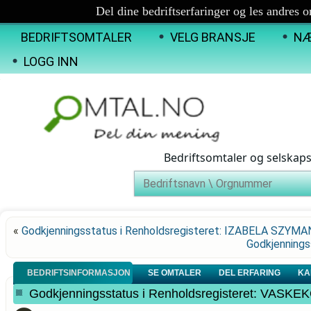
Del dine bedriftserfaringer og les andres 
BEDRIFTSOMTALER
VELG BRANSJE
NÆ
LOGG INN
Bedriftsomtaler og selskap
«
Godkjenningsstatus i Renholdsregisteret: IZABELA SZYMA
Godkjennings
BEDRIFTSINFORMASJON
SE OMTALER
DEL ERFARING
KA
Godkjenningsstatus i Renholdsregisteret: VASK