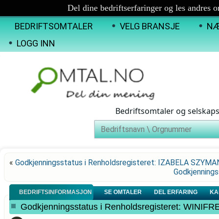
Del dine bedriftserfaringer og les andres 
BEDRIFTSOMTALER
VELG BRANSJE
NÆ
LOGG INN
Bedriftsomtaler og selskap
«
Godkjenningsstatus i Renholdsregisteret: IZABELA SZYMA
Godkjennings
BEDRIFTSINFORMASJON
SE OMTALER
DEL ERFARING
KA
Godkjenningsstatus i Renholdsregisteret: WIN