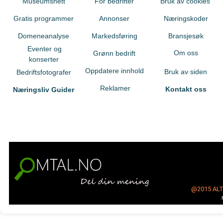
Museumsnett
For bedrifter
Bruk av cookies
Gratis programmer
Annonser
Næringskoder
Domeneanalyse
Markedsføring
Bransjesøk
Eventer og
Om oss
Grønn bedrift
konserter
Oppdatere innhold
Bruk av siden
Bedriftsfotografer
Reklamer
Kontakt oss
Næringsliv Guider
@2015
AL