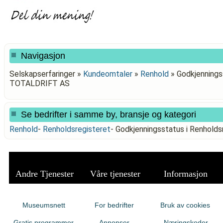
Navigasjon
Selskapserfaringer »
Kundeomtaler
»
Renhold
»
Godkjenningss
TOTALDRIFT AS
Se bedrifter i samme by, bransje og kategori
Renhold
-
Renholdsregisteret
-
Godkjenningsstatus i Renhold
Andre Tjenester
Våre tjenester
Informasjon
Museumsnett
For bedrifter
Bruk av cookies
Gratis programmer
Annonser
Næringskoder