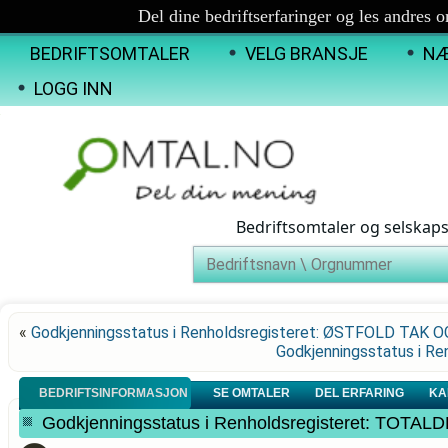
Del dine bedriftserfaringer og les andres 
BEDRIFTSOMTALER
VELG BRANSJE
NÆ
LOGG INN
Bedriftsomtaler og selskap
«
Godkjenningsstatus i Renholdsregisteret: ØSTFOLD TAK 
Godkjenningsstatus i R
BEDRIFTSINFORMASJON
SE OMTALER
DEL ERFARING
KA
Godkjenningsstatus i Renholdsregisteret: TOTAL