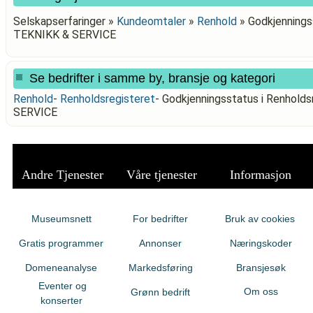
Selskapserfaringer »
Kundeomtaler
»
Renhold
»
Godkjennings
TEKNIKK & SERVICE
Se bedrifter i samme by, bransje og kategori
Renhold
-
Renholdsregisteret
-
Godkjenningsstatus i Renhol
SERVICE
Andre Tjenester
Våre tjenester
Informasjon
Museumsnett
For bedrifter
Bruk av cookies
Gratis programmer
Annonser
Næringskoder
Domeneanalyse
Markedsføring
Bransjesøk
Eventer og
Om oss
Grønn bedrift
konserter