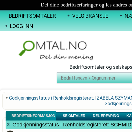
Del dine bedriftserfaringer og les andres 
BEDRIFTSOMTALER
VELG BRANSJE
NÆ
LOGG INN
Bedriftsomtaler og selskap
«
Godkjenningsstatus i Renholdsregisteret: IZABELA SZYMA
Godkjennings
BEDRIFTSINFORMASJON
SE OMTALER
DEL ERFARING
KA
Godkjenningsstatus i Renholdsregisteret: SCH