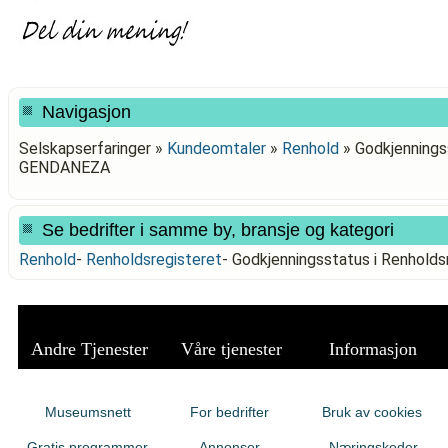
Navigasjon
Selskapserfaringer »
Kundeomtaler
»
Renhold
»
Godkjennings
GENDANEZA
Se bedrifter i samme by, bransje og kategori
Renhold
-
Renholdsregisteret
-
Godkjenningsstatus i Renhol
Andre Tjenester
Våre tjenester
Informasjon
Museumsnett
For bedrifter
Bruk av cookies
Gratis programmer
Annonser
Næringskoder