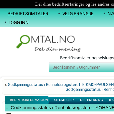
Del dine bedriftserfaringer og les andres 
BEDRIFTSOMTALER
VELG BRANSJE
NÆ
LOGG INN
Bedriftsomtaler og selskap
«
Godkjenningsstatus i Renholdsregisteret: EIKMO-PAULSE
Godkjenningsstatus i Ren
BEDRIFTSINFORMASJON
SE OMTALER
DEL ERFARING
KA
Godkjenningsstatus i Renholdsregisteret: YO