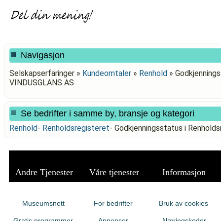
Navigasjon
Selskapserfaringer »
Kundeomtaler
»
Renhold
»
Godkjenningss
VINDUSGLANS AS
Se bedrifter i samme by, bransje og kategori
Renhold
-
Renholdsregisteret
-
Godkjenningsstatus i Renhold
Andre Tjenester
Våre tjenester
Informasjon
Museumsnett
For bedrifter
Bruk av cookies
Gratis programmer
Annonser
Næringskoder