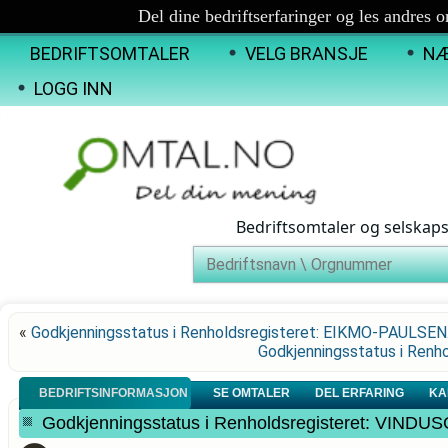
Del dine bedriftserfaringer og les andres 
BEDRIFTSOMTALER
VELG BRANSJE
NÆ
LOGG INN
Bedriftsomtaler og selskap
«
Godkjenningsstatus i Renholdsregisteret: EIKMO-PAULSE
Godkjenningsstatus i Ren
BEDRIFTSINFORMASJON
SE OMTALER
DEL ERFARING
KA
Godkjenningsstatus i Renholdsregisteret: VIND