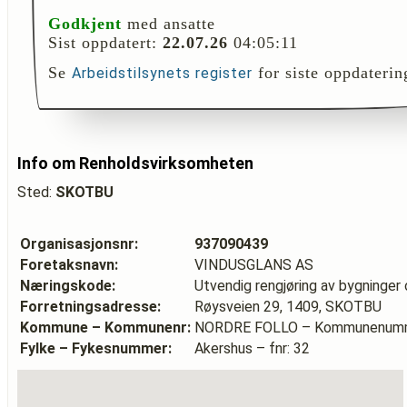
Godkjent
med ansatte
Sist oppdatert:
22.07.26
04:05:11
Se
for siste oppdaterin
Arbeidstilsynets register
Info om Renholdsvirksomheten
Sted:
SKOTBU
Organisasjonsnr:
937090439
Foretaksnavn:
VINDUSGLANS AS
Næringskode:
Utvendig rengjøring av bygninger o
Forretningsadresse:
Røysveien 29, 1409, SKOTBU
Kommune – Kommunenr:
NORDRE FOLLO – Kommunenumm
Fylke – Fykesnummer:
Akershus – fnr: 32