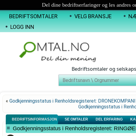
Del dine bedriftserfaringer og les andres 
BEDRIFTSOMTALER
VELG BRANSJE
NÆ
LOGG INN
Bedriftsomtaler og selskap
«
Godkjenningsstatus i Renholdsregisteret: DRONEKOMPAN
Godkjenningsstatus i Ren
BEDRIFTSINFORMASJON
SE OMTALER
DEL ERFARING
KA
Godkjenningsstatus i Renholdsregisteret: RIN