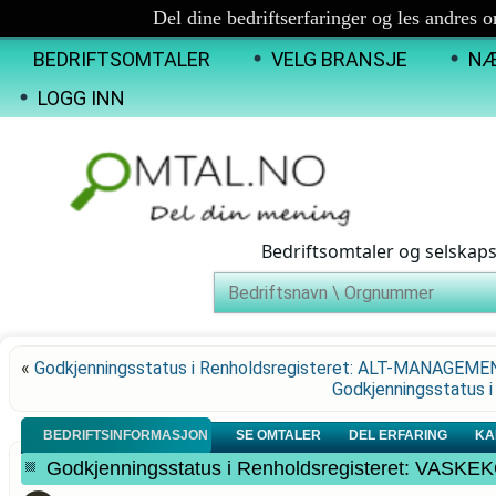
Del dine bedriftserfaringer og les andres 
BEDRIFTSOMTALER
VELG BRANSJE
NÆ
LOGG INN
Bedriftsomtaler og selskap
«
Godkjenningsstatus i Renholdsregisteret: ALT-MANAGEM
Godkjenningsstatus 
BEDRIFTSINFORMASJON
SE OMTALER
DEL ERFARING
KA
Godkjenningsstatus i Renholdsregisteret: VA