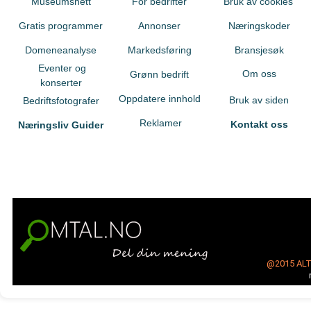
Museumsnett
For bedrifter
Bruk av cookies
Gratis programmer
Annonser
Næringskoder
Domeneanalyse
Markedsføring
Bransjesøk
Eventer og
Om oss
Grønn bedrift
konserter
Oppdatere innhold
Bruk av siden
Bedriftsfotografer
Reklamer
Kontakt oss
Næringsliv Guider
@2015
AL