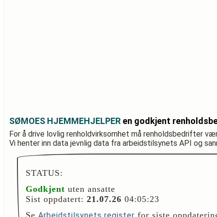
SØMOES HJEMMEHJELPER
en godkjent renholdsbe
For å drive lovlig renholdvirksomhet må renholdsbedrifter væ
Vi henter inn data jevnlig data fra arbeidstilsynets API og sa
STATUS:
Godkjent
uten ansatte
Sist oppdatert:
21.07.26
04:05:23
Se
for siste oppdaterin
Arbeidstilsynets register