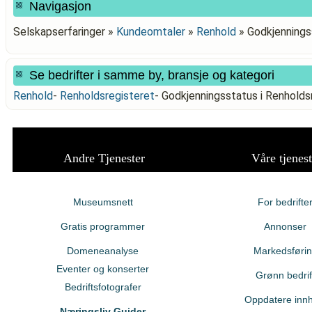
Navigasjon
Selskapserfaringer »
Kundeomtaler
»
Renhold
»
Godkjenning
Se bedrifter i samme by, bransje og kategori
Renhold
-
Renholdsregisteret
-
Godkjenningsstatus i Renho
Andre Tjenester
Våre tjenest
Museumsnett
For bedrifte
Gratis programmer
Annonser
Domeneanalyse
Markedsføri
Eventer og konserter
Grønn bedrif
Bedriftsfotografer
Oppdatere innh
Næringsliv Guider