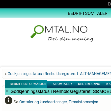
D
BEDRIFTSOMTALER
«
Godkjenningsstatus i Renholdsregisteret: ALT-MANAGEM
BEDRIFTSINFORMASJON
SE OMTALER
DEL ERFARING
KA
Godkjenningsstatus i Renholdsregisteret: SØ
Se
Omtaler og kundeerfaringer
,
Firmainformasjon