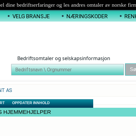
el dine bedriftserfaringer og les andres omtaler av norske fir
VELG BRANSJE
NÆRINGSKODER
REN
Bedriftsomtaler og selskapsinformasjon
ENT AS
RT
OPPDATER INNHOLD
MOES HJEMMEHJELPER