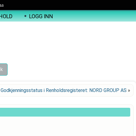
ma
HOLD
LOGG INN
Godkjenningsstatus i Renholdsregisteret: NORD GROUP AS
»