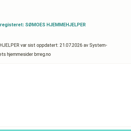
dsregisteret: SØMOES HJEMMEHJELPER
MEHJELPER
var sist oppdatert:
21.07.2026
av System-
rets hjemmesider brreg.no