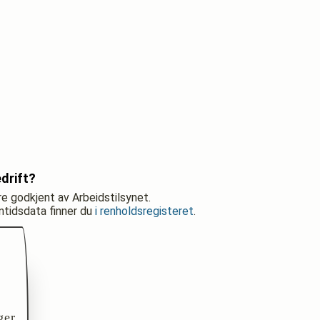
drift?
re godkjent av Arbeidstilsynet.
nntidsdata finner du
i renholdsregisteret
.
ger