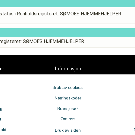
sstatus i Renholdsregisteret: SØMOES HJEMMEHJELPER
ldsregisteret: SØMOES HJEMMEHJELPER
er
Informasjon
r
Bruk av cookies
Næringskoder
ng
Bransjesøk
Om oss
t
old
Bruk av siden