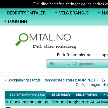
Del dine bedriftserfaringer og les andres 
BEDRIFTSOMTALER
VELG BRANSJE
NÆ
LOGG INN
Bedriftsomtaler og selskap
«
Godkjenningsstatus i Renholdsregisteret: KOMPLETT FLY
Godkjenningsstatu
BEDRIFTSINFORMASJON
SE OMTALER
DEL ERFARING
KA
Godkjenningsstatus i Renholdsregisteret: AL AHM