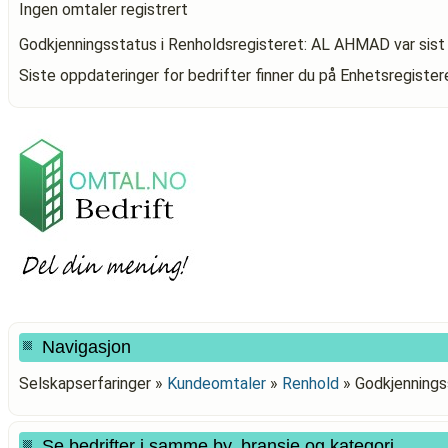
Ingen omtaler registrert
Godkjenningsstatus i Renholdsregisteret: AL AHMAD
var sis
Siste oppdateringer for bedrifter finner du på Enhetsregiste
Navigasjon
Selskapserfaringer »
Kundeomtaler
»
Renhold
»
Godkjennings
Se bedrifter i samme by, bransje og kategori