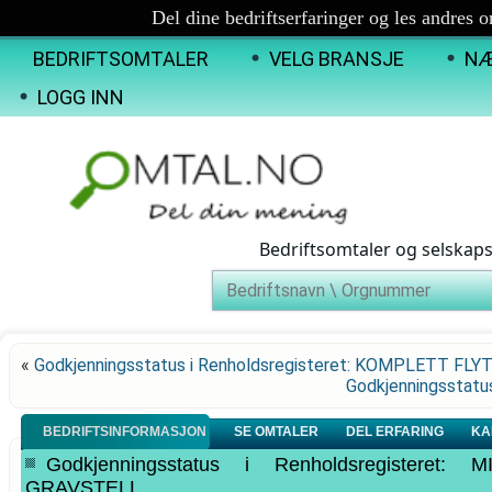
Del dine bedriftserfaringer og les andres 
BEDRIFTSOMTALER
VELG BRANSJE
NÆ
LOGG INN
Bedriftsomtaler og selskap
«
Godkjenningsstatus i Renholdsregisteret: KOMPLETT FLY
Godkjenningsstatu
BEDRIFTSINFORMASJON
SE OMTALER
DEL ERFARING
KA
Godkjenningsstatus i Renholdsregister
GRAVSTELL