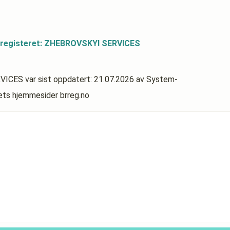
sregisteret: ZHEBROVSKYI SERVICES
RVICES
var sist oppdatert:
21.07.2026
av System-
rets hjemmesider brreg.no