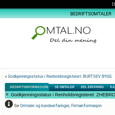
D
BEDRIFTSOMTALER
«
Godkjenningsstatus i Renholdsregisteret: BURTSEV BYGG
BEDRIFTSINFORMASJON
SE OMTALER
DEL ERFARING
KA
Godkjenningsstatus i Renholdsregisteret: ZHE
Se
Omtaler og kundeerfaringer
,
Firmainformasjon