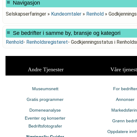
Navigasjon
Selskapserfaringer »
Kundeomtaler
»
Renhold
»
Godkjennings
Se bedrifter i samme by, bransje og kategori
Renhold
-
Renholdsregisteret
-
Godkjenningsstatus i Renhol
Andre Tjenester
Våre tjenest
Museumsnett
For bedrifte
Gratis programmer
Annonser
Domeneanalyse
Markedsføri
Eventer og konserter
Grønn bedrif
Bedriftsfotografer
Oppdatere innh
Næringsliv Guider