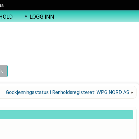
ma
HOLD
LOGG INN
Godkjenningsstatus i Renholdsregisteret: WPG NORD AS
»