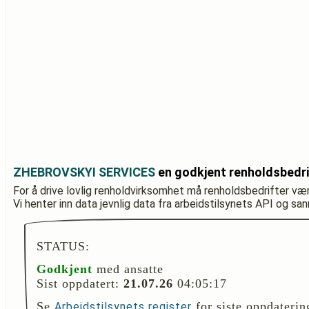
ZHEBROVSKYI SERVICES
en godkjent renholdsbedri
For å drive lovlig renholdvirksomhet må renholdsbedrifter væ
Vi henter inn data jevnlig data fra arbeidstilsynets API og sa
STATUS:
Godkjent
med ansatte
Sist oppdatert:
21.07.26
04:05:17
Se
for siste oppdaterin
Arbeidstilsynets register