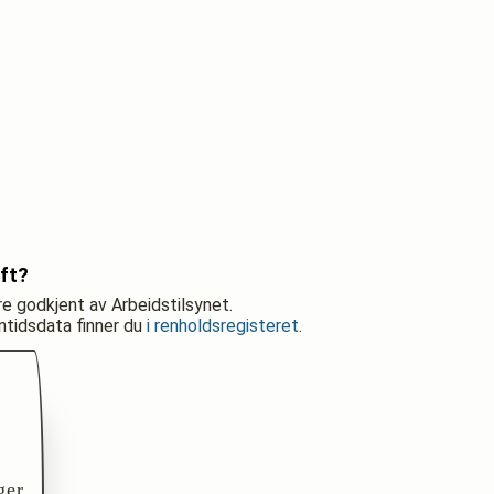
ft?
re godkjent av Arbeidstilsynet.
nntidsdata finner du
i renholdsregisteret
.
ger