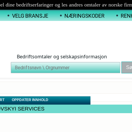
el dine bedriftserfaringer og les andres omtaler av norske fir
VELG BRANSJE
NÆRINGSKODER
REN
Bedriftsomtaler og selskapsinformasjon
RT
OPPDATER INNHOLD
BROVSKYI SERVICES