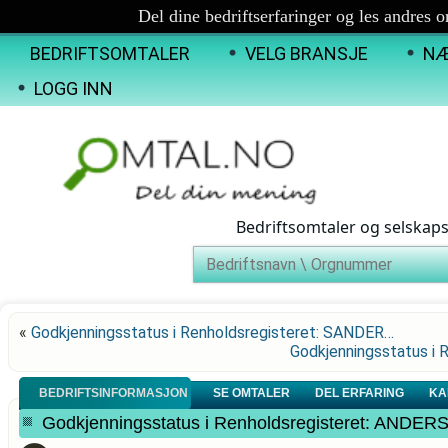
Del dine bedriftserfaringer og les andres 
BEDRIFTSOMTALER
VELG BRANSJE
NÆ
LOGG INN
Bedriftsomtaler og selskap
«
Godkjenningsstatus i Renholdsregisteret: SANDER…
Godkjenningsstatus i
BEDRIFTSINFORMASJON
SE OMTALER
DEL ERFARING
KA
Godkjenningsstatus i Renholdsregisteret: AN