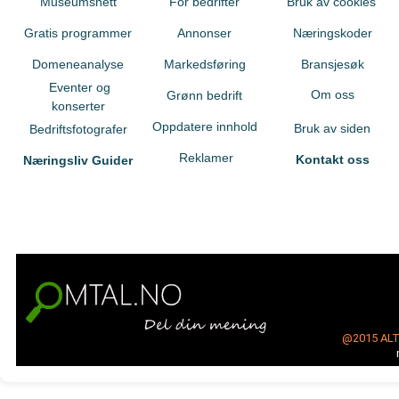
Museumsnett
For bedrifter
Bruk av cookies
Gratis programmer
Annonser
Næringskoder
Domeneanalyse
Markedsføring
Bransjesøk
Eventer og
Om oss
Grønn bedrift
konserter
Oppdatere innhold
Bruk av siden
Bedriftsfotografer
Reklamer
Kontakt oss
Næringsliv Guider
@2015
AL