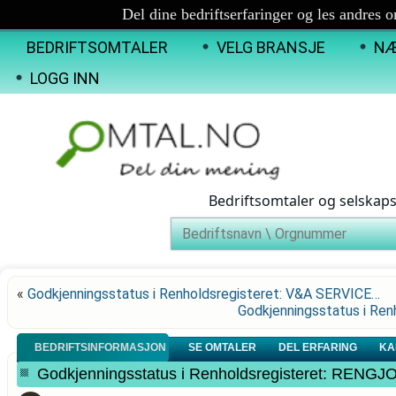
Del dine bedriftserfaringer og les andres 
BEDRIFTSOMTALER
VELG BRANSJE
NÆ
LOGG INN
Bedriftsomtaler og selskap
«
Godkjenningsstatus i Renholdsregisteret: V&A SERVICE…
Godkjenningsstatus i R
BEDRIFTSINFORMASJON
SE OMTALER
DEL ERFARING
KA
Godkjenningsstatus i Renholdsregisteret: RENG