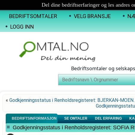
Del dine bedriftserfaringer og les andres 
BEDRIFTSOMTALER
VELG BRANSJE
NÆ
LOGG INN
Bedriftsomtaler og selskap
«
Godkjenningsstatus i Renholdsregisteret: BJERKAN-MOEN
Godkjenningsstatu
BEDRIFTSINFORMASJON
SE OMTALER
DEL ERFARING
KA
Godkjenningsstatus i Renholdsregisteret: SOF