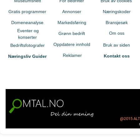
Museumsnett
For bedrifter
Bruk av cookies
Gratis programmer
Annonser
Næringskoder
Domeneanalyse
Markedsføring
Bransjesøk
Eventer og
Om oss
Grønn bedrift
konserter
Oppdatere innhold
Bruk av siden
Bedriftsfotografer
Reklamer
Kontakt oss
Næringsliv Guider
@2015
AL