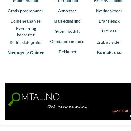
Museumsnett
For bedrifter
Bruk av cookies
Gratis programmer
Annonser
Næringskoder
Domeneanalyse
Markedsføring
Bransjesøk
Eventer og
Om oss
Grønn bedrift
konserter
Oppdatere innhold
Bruk av siden
Bedriftsfotografer
Reklamer
Kontakt oss
Næringsliv Guider
@2015
AL