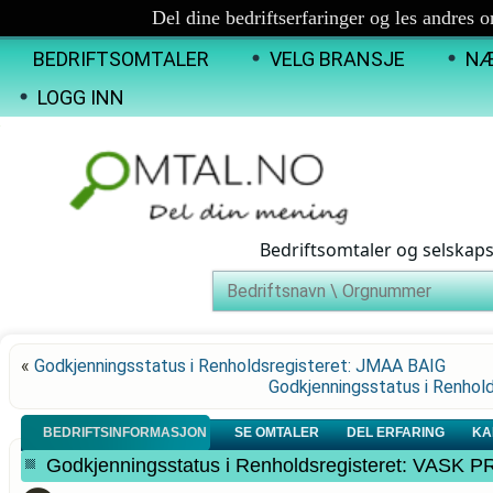
Del dine bedriftserfaringer og les andres 
BEDRIFTSOMTALER
VELG BRANSJE
NÆ
LOGG INN
Bedriftsomtaler og selskap
«
Godkjenningsstatus i Renholdsregisteret: JMAA BAIG
Godkjenningsstatus i Renh
BEDRIFTSINFORMASJON
SE OMTALER
DEL ERFARING
KA
Godkjenningsstatus i Renholdsregisteret: VA