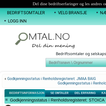
Del dine bedriftserfaringer og les andres 
BEDRIFTSOMTALER
VELG BRANSJE
NÆ
LOGG INN
Bedriftsomtaler og selskap
«
Godkjenningsstatus i Renholdsregisteret: JMAA BAIG
Godkjenningsstatus i Renh
BEDRIFTSINFORMASJON
SE OMTALER
DEL ERFARING
KA
Godkjenningsstatus i Renholdsregisteret: STOICA