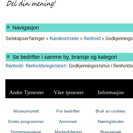
Navigasjon
Selskapserfaringer »
Kundeomtaler
»
Renhold
»
Godkjennings
Se bedrifter i samme by, bransje og kategori
Renhold
-
Renholdsregisteret
-
Godkjenningsstatus i Renholds
Andre Tjenester
Våre tjenester
Informasjon
Museumsnett
For bedrifter
Bruk av cookies
Gratis programmer
Annonser
Næringskoder
Domeneanalyse
Markedsføring
Bransjesøk