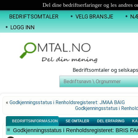
Del dine bedriftserfaringer og les andres 
BEDRIFTSOMTALER
VELG BRANSJE
NÆ
LOGG INN
Bedriftsomtaler og selskap
«
Godkjenningsstatus i Renholdsregisteret: JMAA BAIG
Godkjenningsstatus i Renh
BEDRIFTSINFORMASJON
SE OMTALER
DEL ERFARING
KA
Godkjenningsstatus i Renholdsregisteret: BRIS F