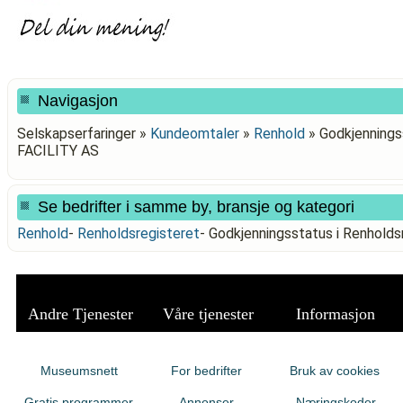
Navigasjon
Selskapserfaringer »
Kundeomtaler
»
Renhold
»
Godkjenningss
FACILITY AS
Se bedrifter i samme by, bransje og kategori
Renhold
-
Renholdsregisteret
-
Godkjenningsstatus i Renholds
Andre Tjenester
Våre tjenester
Informasjon
Museumsnett
For bedrifter
Bruk av cookies
Gratis programmer
Annonser
Næringskoder