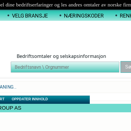
el dine bedriftserfaringer og les andres omtaler av norske fir
VELG BRANSJE
NÆRINGSKODER
REN
Bedriftsomtaler og selskapsinformasjon
LEANING…
RT
OPPDATER INNHOLD
 GROUP AS