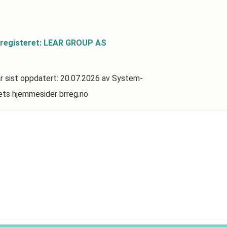
sregisteret: LEAR GROUP AS
r sist oppdatert:
20.07.2026
av System-
rets hjemmesider brreg.no