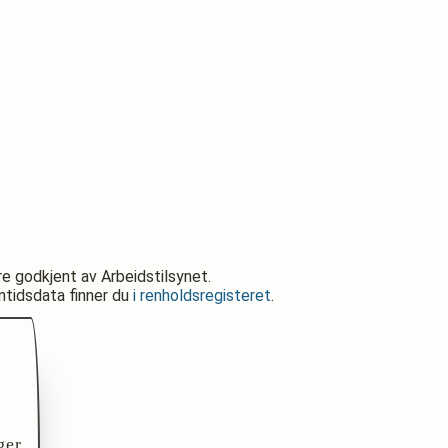
re godkjent av Arbeidstilsynet.
nntidsdata finner du
i renholdsregisteret
.
ger