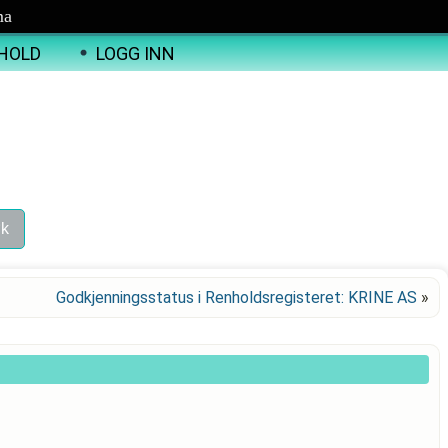
ma
HOLD
LOGG INN
Godkjenningsstatus i Renholdsregisteret: KRINE AS
»