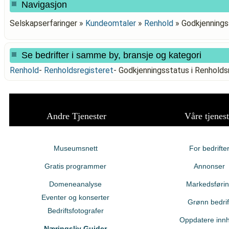
Navigasjon
Selskapserfaringer »
Kundeomtaler
»
Renhold
»
Godkjennings
Se bedrifter i samme by, bransje og kategori
Renhold
-
Renholdsregisteret
-
Godkjenningsstatus i Renhold
Andre Tjenester
Våre tjenest
Museumsnett
For bedrifte
Gratis programmer
Annonser
Domeneanalyse
Markedsføri
Eventer og konserter
Grønn bedrif
Bedriftsfotografer
Oppdatere innh
Næringsliv Guider