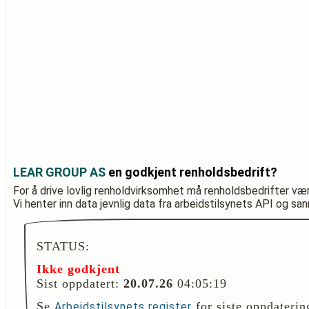
LEAR GROUP AS
en godkjent renholdsbedrift?
For å drive lovlig renholdvirksomhet må renholdsbedrifter væ
Vi henter inn data jevnlig data fra arbeidstilsynets API og sa
STATUS:
Ikke godkjent
Sist oppdatert:
20.07.26
04:05:19
Se
for siste oppdaterin
Arbeidstilsynets register