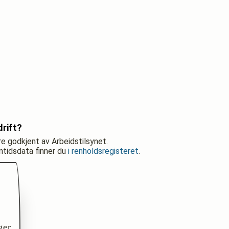
rift?
re godkjent av Arbeidstilsynet.
nntidsdata finner du
i renholdsregisteret
.
ger