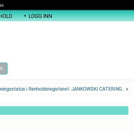
ma
HOLD
LOGG INN
nningsstatus i Renholdsregisteret: JANKOWSKI CATERING…
»