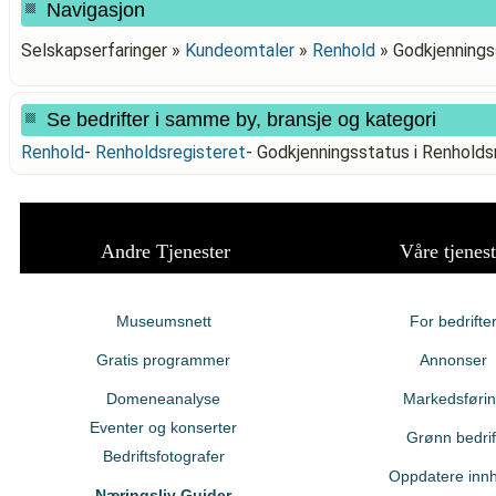
Navigasjon
Selskapserfaringer »
Kundeomtaler
»
Renhold
»
Godkjennings
Se bedrifter i samme by, bransje og kategori
Renhold
-
Renholdsregisteret
-
Godkjenningsstatus i Renhol
Andre Tjenester
Våre tjenest
Museumsnett
For bedrifte
Gratis programmer
Annonser
Domeneanalyse
Markedsføri
Eventer og konserter
Grønn bedrif
Bedriftsfotografer
Oppdatere innh
Næringsliv Guider