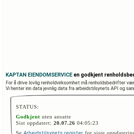
KAPTAN EIENDOMSERVICE
en godkjent renholdsbed
For å drive lovlig renholdvirksomhet må renholdsbedrifter væ
Vi henter inn data jevnlig data fra arbeidstilsynets API og sa
STATUS:
Godkjent
uten ansatte
Sist oppdatert:
20.07.26
04:05:23
Se
for siste oppdaterin
Arbeidstilsynets register