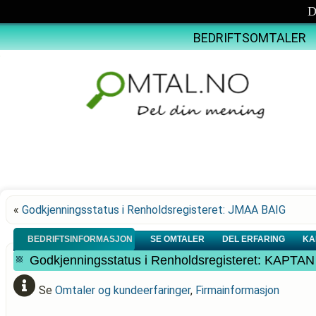
D
BEDRIFTSOMTALER
«
Godkjenningsstatus i Renholdsregisteret: JMAA BAIG
BEDRIFTSINFORMASJON
SE OMTALER
DEL ERFARING
KA
Godkjenningsstatus i Renholdsregisteret: KAP
Se
Omtaler og kundeerfaringer
,
Firmainformasjon