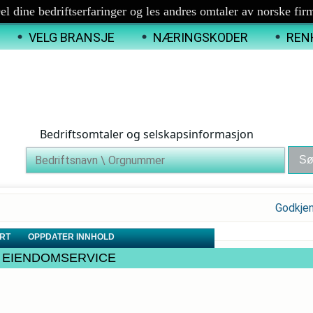
el dine bedriftserfaringer og les andres omtaler av norske fir
VELG BRANSJE
NÆRINGSKODER
REN
Bedriftsomtaler og selskapsinformasjon
Godkje
RT
OPPDATER INNHOLD
TAN EIENDOMSERVICE