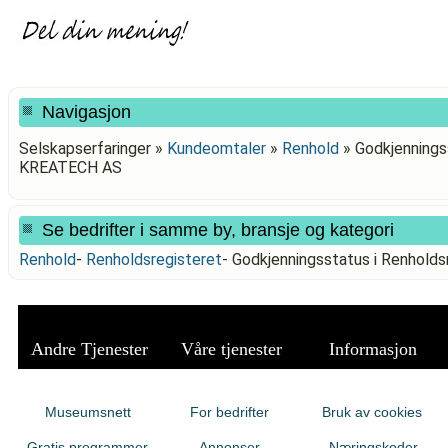
Navigasjon
Selskapserfaringer »
Kundeomtaler
»
Renhold
»
Godkjenningss
KREATECH AS
Se bedrifter i samme by, bransje og kategori
Renhold
-
Renholdsregisteret
-
Godkjenningsstatus i Renhold
Andre Tjenester
Våre tjenester
Informasjon
Museumsnett
For bedrifter
Bruk av cookies
Gratis programmer
Annonser
Næringskoder