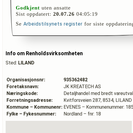
Godkjent
uten ansatte
Sist oppdatert:
20.07.26
04:05:19
Se
for siste oppdaterin
Arbeidstilsynets register
Info om Renholdsvirksomheten
Sted:
LILAND
Organisasjonsnr:
935362482
Foretaksnavn:
JK KREATECH AS
Næringskode:
Detaljhandel med bredt vareutval
Forretningsadresse:
Kvitforsveien 287, 8534, LILAND
Kommune – Kommunenr:
EVENES – Kommunenummer: 18
Fylke – Fykesnummer:
Nordland – fnr: 18