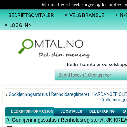
Del dine bedriftserfaringer og les andres 
BEDRIFTSOMTALER
VELG BRANSJE
NÆ
LOGG INN
Bedriftsomtaler og selskap
«
Godkjenningsstatus i Renholdsregisteret: HARDANGER C
Godkjennings
BEDRIFTSINFORMASJON
SE OMTALER
DEL ERFARING
KA
Godkjenningsstatus i Renholdsregisteret: JK KR