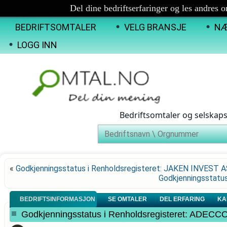
Del dine bedriftserfaringer og les andres 
BEDRIFTSOMTALER
VELG BRANSJE
NÆ
LOGG INN
Bedriftsomtaler og selskap
«
Godkjenningsstatus i Renholdsregisteret: JAKEN INVEST 
Godkjenningsstatu
BEDRIFTSINFORMASJON
SE OMTALER
DEL ERFARING
KA
Godkjenningsstatus i Renholdsregisteret: ADE