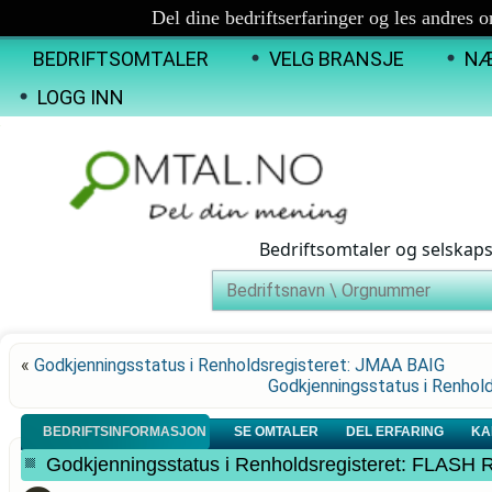
Del dine bedriftserfaringer og les andres 
BEDRIFTSOMTALER
VELG BRANSJE
NÆ
LOGG INN
Bedriftsomtaler og selskap
«
Godkjenningsstatus i Renholdsregisteret: JMAA BAIG
Godkjenningsstatus i Renh
BEDRIFTSINFORMASJON
SE OMTALER
DEL ERFARING
KA
Godkjenningsstatus i Renholdsregisteret: FLAS