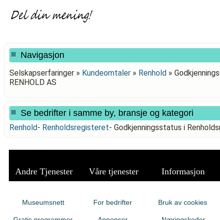
Navigasjon
Selskapserfaringer »
Kundeomtaler
»
Renhold
»
Godkjennings
RENHOLD AS
Se bedrifter i samme by, bransje og kategori
Renhold
-
Renholdsregisteret
-
Godkjenningsstatus i Renhol
Andre Tjenester
Våre tjenester
Informasjon
Museumsnett
For bedrifter
Bruk av cookies
Gratis programmer
Annonser
Næringskoder