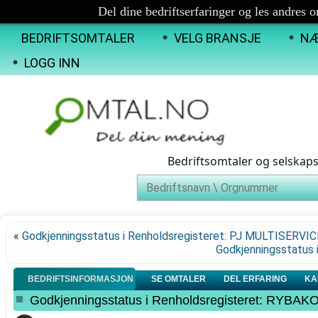
Del dine bedriftserfaringer og les andres 
BEDRIFTSOMTALER
VELG BRANSJE
NÆ
LOGG INN
Bedriftsomtaler og selskap
«
Godkjenningsstatus i Renholdsregisteret: PJ MULTISERVI
Godkjenningsstatus
BEDRIFTSINFORMASJON
SE OMTALER
DEL ERFARING
KA
Godkjenningsstatus i Renholdsregisteret: RYB