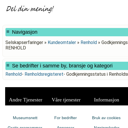
Navigasjon
Selskapserfaringer »
Kundeomtaler
»
Renhold
»
Godkjennings
RENHOLD
Se bedrifter i samme by, bransje og kategori
Renhold
-
Renholdsregisteret
-
Godkjenningsstatus i Renhol
Andre Tjenester
Våre tjenester
Informasjon
Museumsnett
For bedrifter
Bruk av cookies
Gratis programmer
Annonser
Næringskoder