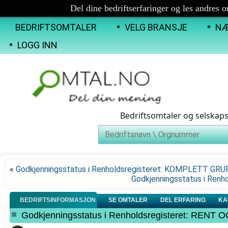
Del dine bedriftserfaringer og les andres 
BEDRIFTSOMTALER
VELG BRANSJE
NÆ
LOGG INN
Bedriftsomtaler og selskap
«
Godkjenningsstatus i Renholdsregisteret: KOMPLETT GR
Godkjenningsstatus i Ren
BEDRIFTSINFORMASJON
SE OMTALER
DEL ERFARING
KA
Godkjenningsstatus i Renholdsregisteret: REN