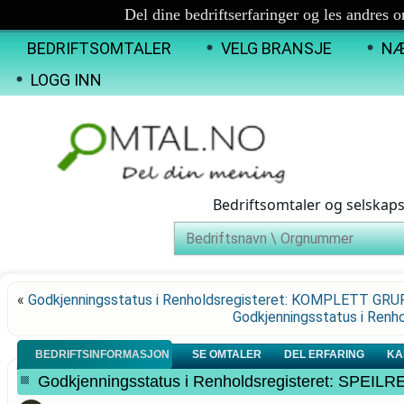
Del dine bedriftserfaringer og les andres 
BEDRIFTSOMTALER
VELG BRANSJE
NÆ
LOGG INN
Bedriftsomtaler og selskap
«
Godkjenningsstatus i Renholdsregisteret: KOMPLETT GR
Godkjenningsstatus i Ren
BEDRIFTSINFORMASJON
SE OMTALER
DEL ERFARING
KA
Godkjenningsstatus i Renholdsregisteret: SPEIL