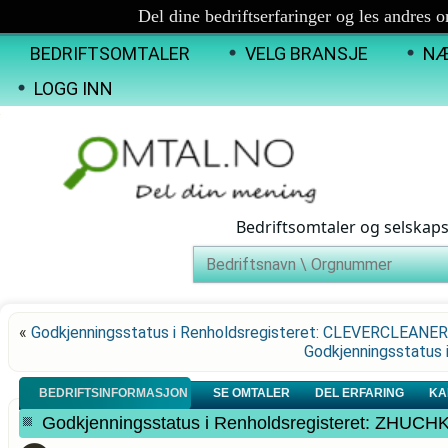
Del dine bedriftserfaringer og les andres 
BEDRIFTSOMTALER
VELG BRANSJE
NÆ
LOGG INN
Bedriftsomtaler og selskap
«
Godkjenningsstatus i Renholdsregisteret: CLEVERCLEAN
Godkjenningsstatus
BEDRIFTSINFORMASJON
SE OMTALER
DEL ERFARING
KA
Godkjenningsstatus i Renholdsregisteret: ZHUC