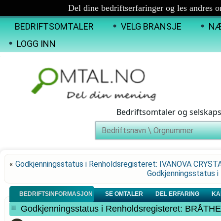
Del dine bedriftserfaringer og les andres 
BEDRIFTSOMTALER
VELG BRANSJE
NÆ
LOGG INN
Bedriftsomtaler og selskap
«
Godkjenningsstatus i Renholdsregisteret: IVANOVA CRYST
Godkjenningsstatus i
BEDRIFTSINFORMASJON
SE OMTALER
DEL ERFARING
KA
Godkjenningsstatus i Renholdsregisteret: BR