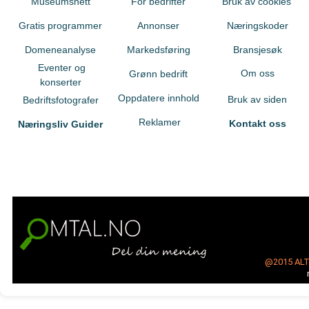
Museumsnett
For bedrifter
Bruk av cookies
Gratis programmer
Annonser
Næringskoder
Domeneanalyse
Markedsføring
Bransjesøk
Eventer og
Om oss
Grønn bedrift
konserter
Oppdatere innhold
Bruk av siden
Bedriftsfotografer
Reklamer
Kontakt oss
Næringsliv Guider
@2015
AL