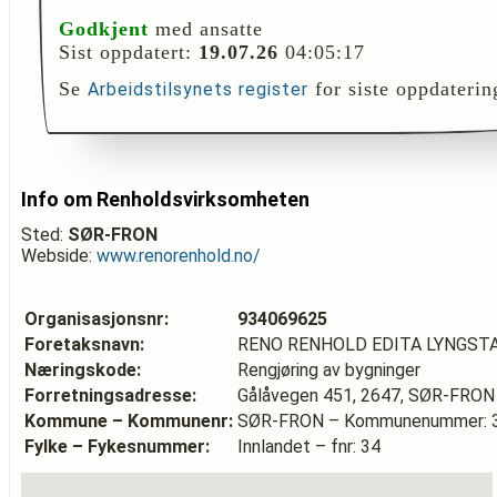
Godkjent
med ansatte
Sist oppdatert:
19.07.26
04:05:17
Se
for siste oppdaterin
Arbeidstilsynets register
Info om Renholdsvirksomheten
Sted:
SØR-FRON
Webside:
www.renorenhold.no/
Organisasjonsnr:
934069625
Foretaksnavn:
RENO RENHOLD EDITA LYNGST
Næringskode:
Rengjøring av bygninger
Forretningsadresse:
Gålåvegen 451, 2647, SØR-FRON
Kommune – Kommunenr:
SØR-FRON – Kommunenummer: 
Fylke – Fykesnummer:
Innlandet – fnr: 34