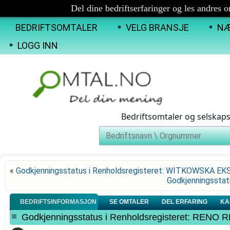
Del dine bedriftserfaringer og les andres 
BEDRIFTSOMTALER
VELG BRANSJE
NÆ
LOGG INN
Bedriftsomtaler og selskap
«
Godkjenningsstatus i Renholdsregisteret: WITKOWSKA E
Godkjenningsstat
BEDRIFTSINFORMASJON
SE OMTALER
DEL ERFARING
KA
Godkjenningsstatus i Renholdsregisteret: RE