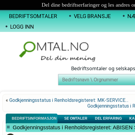
Del dine bedriftserfaringer og les andres 
BEDRIFTSOMTALER
VELG BRANSJE
NÆ
LOGG INN
Bedriftsomtaler og selskap
«
Godkjenningsstatus i Renholdsregisteret: MK-SERVICE…
Godkjenningsstatus i
BEDRIFTSINFORMASJON
SE OMTALER
DEL ERFARING
KA
Godkjenningsstatus i Renholdsregisteret: ABISE