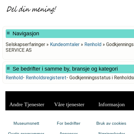
Navigasjon
Selskapserfaringer »
Kundeomtaler
»
Renhold
»
Godkjennings
SERVICE AS
Se bedrifter i samme by, bransje og kategori
Renhold
-
Renholdsregisteret
-
Godkjenningsstatus i Renhold
Andre Tjenester
Våre tjenester
Informasjon
Museumsnett
For bedrifter
Bruk av cookies
Gratis programmer
Annonser
Næringskoder