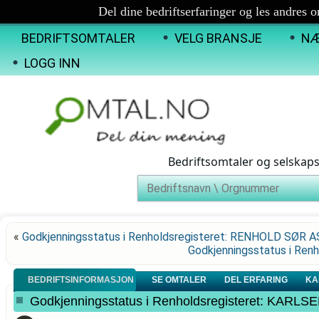
Del dine bedriftserfaringer og les andres 
BEDRIFTSOMTALER
VELG BRANSJE
NÆ
LOGG INN
Bedriftsomtaler og selskap
«
Godkjenningsstatus i Renholdsregisteret: RENHOLD SØR A
Godkjenningsstatus i Re
BEDRIFTSINFORMASJON
SE OMTALER
DEL ERFARING
KA
Godkjenningsstatus i Renholdsregisteret: KARLS