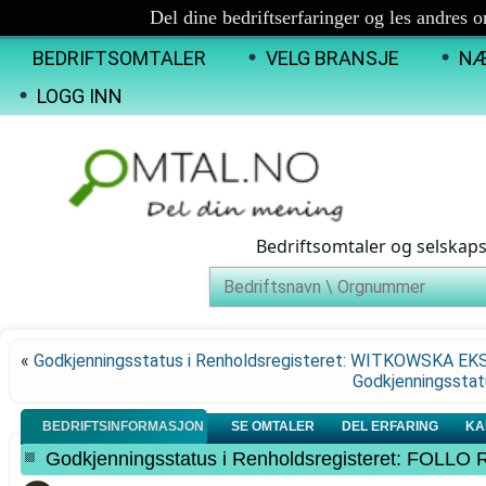
Del dine bedriftserfaringer og les andres 
BEDRIFTSOMTALER
VELG BRANSJE
NÆ
LOGG INN
Bedriftsomtaler og selskap
«
Godkjenningsstatus i Renholdsregisteret: WITKOWSKA E
Godkjenningsstat
BEDRIFTSINFORMASJON
SE OMTALER
DEL ERFARING
KA
Godkjenningsstatus i Renholdsregisteret: FO