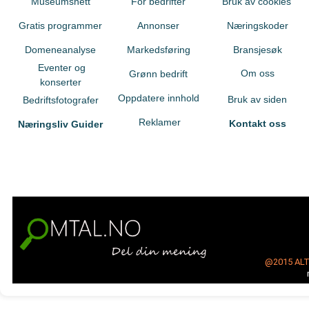
Museumsnett
For bedrifter
Bruk av cookies
Gratis programmer
Annonser
Næringskoder
Domeneanalyse
Markedsføring
Bransjesøk
Eventer og
Om oss
Grønn bedrift
konserter
Oppdatere innhold
Bruk av siden
Bedriftsfotografer
Reklamer
Kontakt oss
Næringsliv Guider
@2015
AL