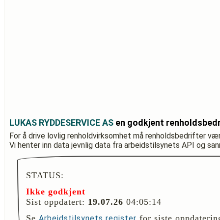
LUKAS RYDDESERVICE AS
en godkjent renholdsbedr
For å drive lovlig renholdvirksomhet må renholdsbedrifter væ
Vi henter inn data jevnlig data fra arbeidstilsynets API og sa
STATUS:
Ikke godkjent
Sist oppdatert:
19.07.26
04:05:14
Se
for siste oppdaterin
Arbeidstilsynets register