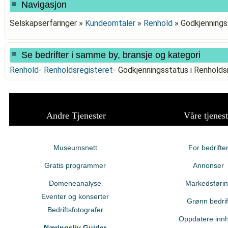
Navigasjon
Selskapserfaringer »
Kundeomtaler
»
Renhold
»
Godkjennings
Se bedrifter i samme by, bransje og kategori
Renhold
-
Renholdsregisteret
-
Godkjenningsstatus i Renhol
Andre Tjenester
Våre tjenest
Museumsnett
For bedrifte
Gratis programmer
Annonser
Domeneanalyse
Markedsføri
Eventer og konserter
Grønn bedrif
Bedriftsfotografer
Oppdatere innh
Næringsliv Guider