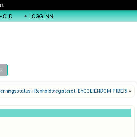
ma
HOLD
LOGG INN
jenningsstatus i Renholdsregisteret: BYGGEIENDOM TIBERI
»