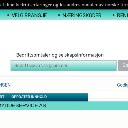
el dine bedriftserfaringer og les andres omtaler av norske fir
VELG BRANSJE
NÆRINGSKODER
REN
Bedriftsomtaler og selskapsinformasjon
ANSEN
Godk
RT
OPPDATER INNHOLD
AS RYDDESERVICE AS