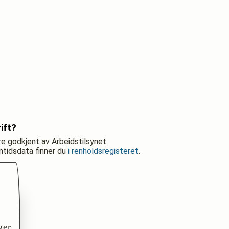
ift?
re godkjent av Arbeidstilsynet.
nntidsdata finner du
i renholdsregisteret
.
ger