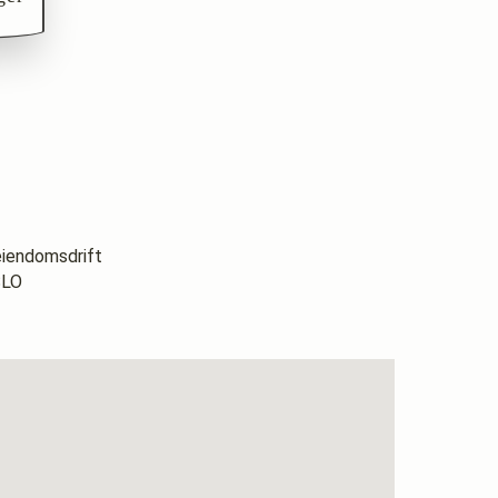
eiendomsdrift
SLO