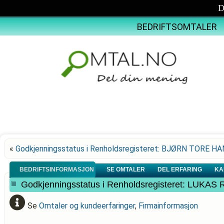
D
BEDRIFTSOMTALER
«
Godkjenningsstatus i Renholdsregisteret: BJØRN TORE H
BEDRIFTSINFORMASJON
SE OMTALER
DEL ERFARING
KA
Godkjenningsstatus i Renholdsregisteret: LUK
Se
Omtaler og kundeerfaringer
,
Firmainformasjon